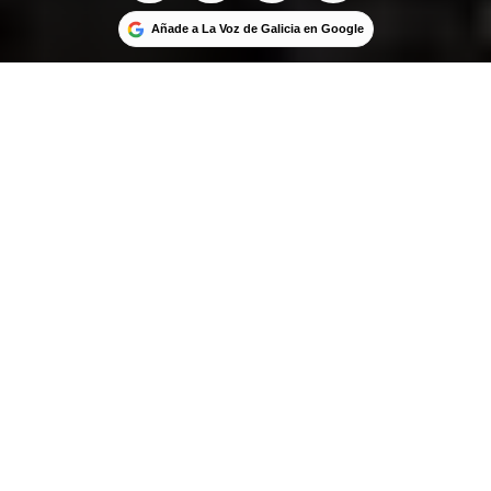
Añade a La Voz de Galicia en Google
El entorno de las urbes aumenta su censo con
población más joven durante la última década
MANUEL VARELA
BELÉN ARAUJO
/
REDACCIÓN / LA VOZ
17 feb 2020
. Actualizado a las 16:44 h.
U
n trabajador gallego de entre 25 y 34 años
cobra, de media, 1.200 euros brutos al
mes, que con deducciones acaban