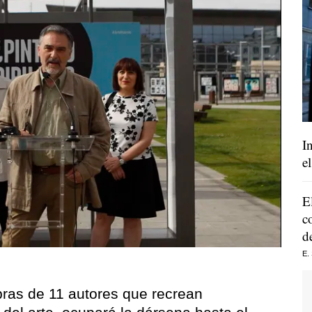
I
e
E
c
d
E.
bras de 11 autores que recrean