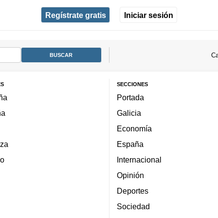
Regístrate gratis
Iniciar sesión
Ca
ES
SECCIONES
ña
Portada
ña
Galicia
Economía
za
España
lo
Internacional
Opinión
Deportes
Sociedad