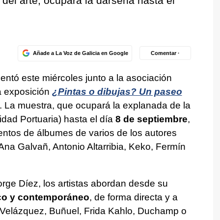
 del arte, ocupará la dársena hasta el
Añade a La Voz de Galicia en Google
Comentar ·
entó este miércoles junto a la asociación
a exposición
¿Pintas o dibujas? Un paseo
. La muestra, que ocupará la explanada de la
ridad Portuaria) hasta el día
8 de septiembre
,
mentos de álbumes de varios de los autores
na Galvañ, Antonio Altarribia, Keko, Fermín
orge Díez, los artistas abordan desde su
ico y contemporáneo
, de forma directa y a
, Velázquez, Buñuel, Frida Kahlo, Duchamp o