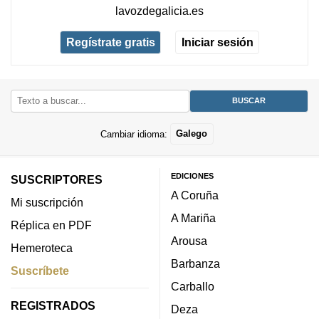
lavozdegalicia.es
Regístrate gratis
Iniciar sesión
Cambiar idioma:
Galego
EDICIONES
SUSCRIPTORES
A Coruña
Mi suscripción
A Mariña
Réplica en PDF
Arousa
Hemeroteca
Barbanza
Suscríbete
Carballo
REGISTRADOS
Deza