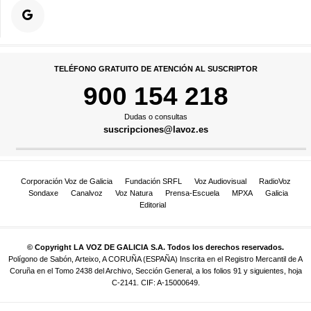
TELÉFONO GRATUITO DE ATENCIÓN AL SUSCRIPTOR
900 154 218
Dudas o consultas
suscripciones@lavoz.es
Corporación Voz de Galicia
Fundación SRFL
Voz Audiovisual
RadioVoz
Sondaxe
Canalvoz
Voz Natura
Prensa-Escuela
MPXA
Galicia
Editorial
© Copyright LA VOZ DE GALICIA S.A. Todos los derechos reservados.
Polígono de Sabón, Arteixo, A CORUÑA (ESPAÑA) Inscrita en el Registro Mercantil de A
Coruña en el Tomo 2438 del Archivo, Sección General, a los folios 91 y siguientes, hoja
C-2141. CIF: A-15000649.