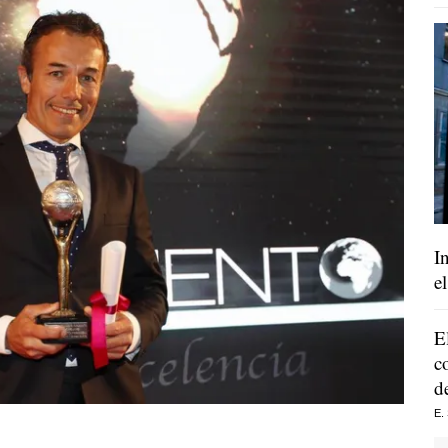
I
e
E
c
d
E.