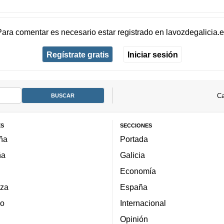
Para comentar es necesario
estar registrado
en
lavozdegalicia.
Regístrate gratis
Iniciar sesión
Ca
ES
SECCIONES
ña
Portada
ña
Galicia
Economía
za
España
lo
Internacional
Opinión