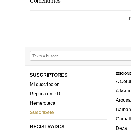
Comentarios
EDICION
SUSCRIPTORES
A Coru
Mi suscripción
A Mari
Réplica en PDF
Arousa
Hemeroteca
Barban
Suscríbete
Carbal
REGISTRADOS
Deza