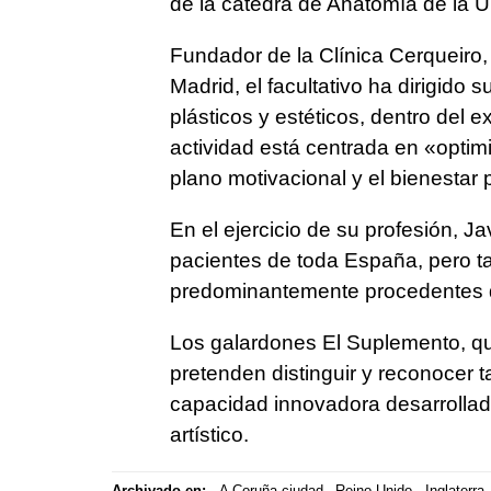
de la cátedra de Anatomía de la 
Fundador de la Clínica Cerqueiro
Madrid, el facultativo ha dirigido s
plásticos y estéticos, dentro del 
actividad está centrada en «optimiz
plano motivacional y el bienestar 
En el ejercicio de su profesión, Ja
pacientes de toda España, pero ta
predominantemente procedentes d
Los galardones El Suplemento, qu
pretenden distinguir y reconocer ta
capacidad innovadora desarrollada 
artístico.
Archivado en:
A Coruña ciudad
Reino Unido
Inglaterra