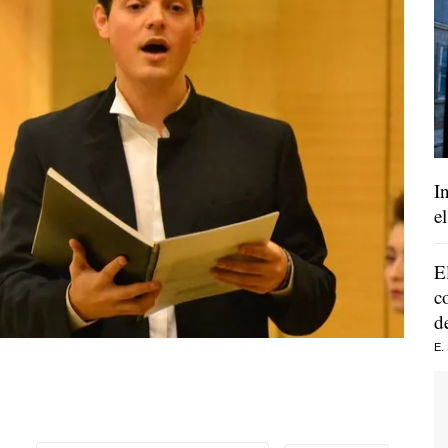
I
e
E
c
d
E.