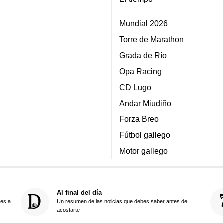
Mundial 2026
Torre de Marathon
Grada de Río
Opa Racing
CD Lugo
Andar Miudiño
Forza Breo
Fútbol gallego
Motor gallego
Al final del día
nes a
Un resumen de las noticias que debes saber antes de
acostarte