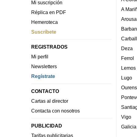
Mi suscripción
A Mari
Réplica en PDF
Arousa
Hemeroteca
Barban
Suscríbete
Carbal
REGISTRADOS
Deza
Mi perfil
Ferrol
Newsletters
Lemos
Regístrate
Lugo
Ourens
CONTACTO
Pontev
Cartas al director
Santia
Contacta con nosotros
Vigo
PUBLICIDAD
Galicia
Tarifas publicitarias