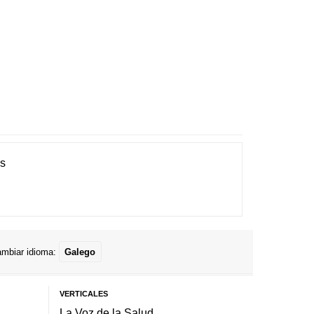
es
mbiar idioma:
Galego
VERTICALES
La Voz de la Salud