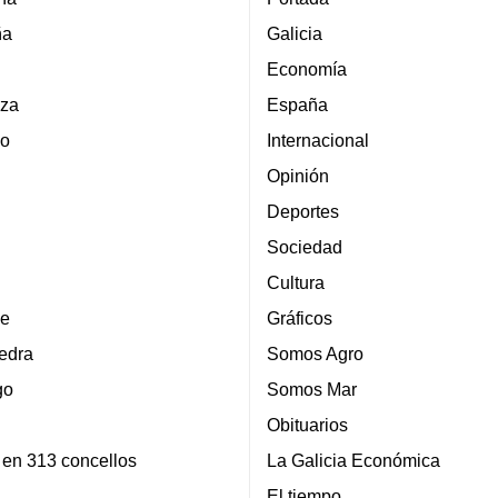
ña
Galicia
Economía
za
España
lo
Internacional
Opinión
Deportes
Sociedad
Cultura
e
Gráficos
edra
Somos Agro
go
Somos Mar
Obituarios
 en 313 concellos
La Galicia Económica
El tiempo