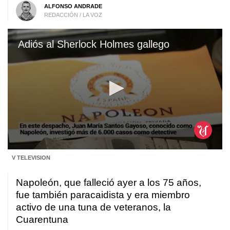
ALFONSO ANDRADE
REDACCIÓN / LA VOZ
Adiós al Sherlock Holmes gallego
0
V TELEVISION
seconds
of
2
Napoleón, que
falleció ayer a los 75 años
,
minutes,
17
fue también paracaidista y era miembro
seconds
activo de una tuna de veteranos, la
Cuarentuna