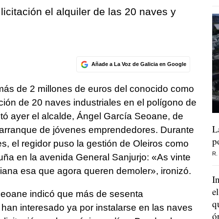
citación el alquiler de las 20 naves y
Añade a La Voz de Galicia en Google
ó más de 2 millones de euros del conocido como
ción de 20 naves industriales en el polígono de
tó ayer el alcalde, Ángel García Seoane, de
L
l arranque de jóvenes emprendedores. Durante
p
es, el regidor puso la gestión de Oleiros como
R.
ruña en la avenida General Sanjurjo: «As vinte
ana esa que agora queren demoler», ironizó.
I
e
Seoane indicó que más de sesenta
q
an interesado ya por instalarse en las naves
ó