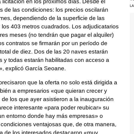
 licitación en los próximos días. Desde el
LA
 de las condiciones: los precios oscilarán
 mes, dependiendo de la superficie de las
y los 403 metros cuadrados. Los adjudicatarios
res meses (no tendrán que pagar el alquiler)
os contratos se firmarán por un período de
total de diez. Dos de las 20 naves estarán
s y todas estarán habilitadas con acceso a
s», explicó García Seoane.
recisaron que la oferta no solo está dirigida a
ién a empresarios «que quieran crecer y
de los que ayer asistieron a la inauguración
parece interesante «para poder reubicar» su
n un entorno donde hay más empresas» o
 condiciones ventajosas que, de otra manera,
ía de los interesados destacaron «muy