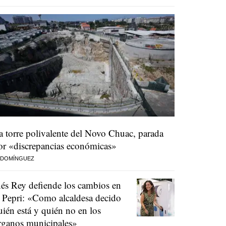
a torre polivalente del Novo Chuac, parada
or «discrepancias económicas»
 DOMÍNGUEZ
nés Rey defiende los cambios en
l Pepri: «Como alcaldesa decido
uién está y quién no en los
rganos municipales»