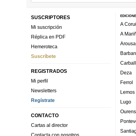
EDICION
SUSCRIPTORES
A Coru
Mi suscripción
A Mari
Réplica en PDF
Arousa
Hemeroteca
Barban
Suscríbete
Carbal
REGISTRADOS
Deza
Mi perfil
Ferrol
Newsletters
Lemos
Regístrate
Lugo
Ourens
CONTACTO
Pontev
Cartas al director
Santia
Contacta con nosotros