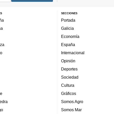
ES
SECCIONES
ña
Portada
ña
Galicia
Economía
za
España
lo
Internacional
Opinión
Deportes
Sociedad
Cultura
e
Gráficos
edra
Somos Agro
go
Somos Mar