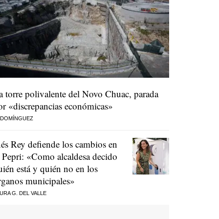
a torre polivalente del Novo Chuac, parada
or «discrepancias económicas»
 DOMÍNGUEZ
nés Rey defiende los cambios en
l Pepri: «Como alcaldesa decido
uién está y quién no en los
rganos municipales»
URA G. DEL VALLE