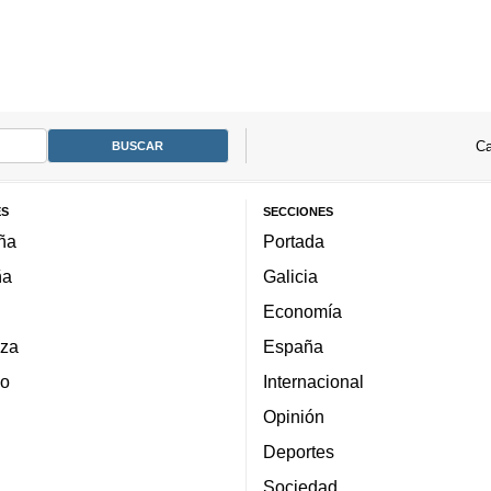
Ca
ES
SECCIONES
ña
Portada
ña
Galicia
Economía
za
España
lo
Internacional
Opinión
Deportes
Sociedad