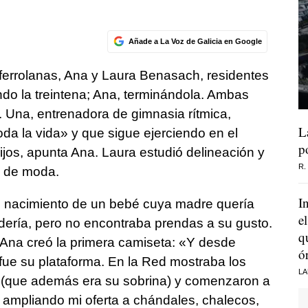
Añade a La Voz de Galicia en Google
errolanas, Ana y Laura Benasach, residentes
o la treintena; Ana, terminándola. Ambas
. Una, entrenadora de gimnasia rítmica,
L
oda la vida» y que sigue ejerciendo en el
p
ijos, apunta Ana. Laura estudió delineación y
R.
a de moda.
I
el nacimiento de un bebé cuya madre quería
e
rdería, pero no encontraba prendas a su gusto.
q
Ana creó la primera camiseta: «Y desde
ó
fue su plataforma. En la Red mostraba los
LA
a (que además era su sobrina) y comenzaron a
, ampliando mi oferta a chándales, chalecos,