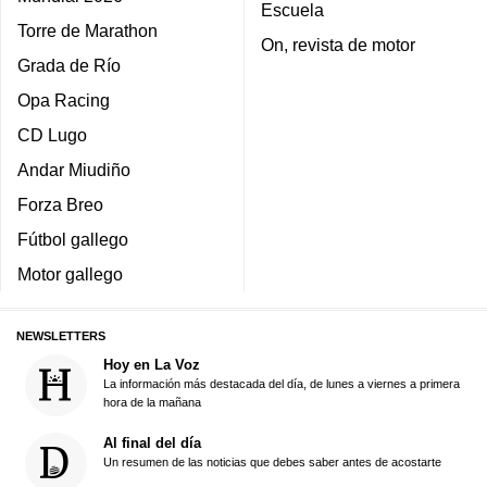
Escuela
Torre de Marathon
On, revista de motor
Grada de Río
Opa Racing
CD Lugo
Andar Miudiño
Forza Breo
Fútbol gallego
Motor gallego
NEWSLETTERS
Hoy en La Voz
La información más destacada del día, de lunes a viernes a primera
hora de la mañana
Al final del día
Un resumen de las noticias que debes saber antes de acostarte