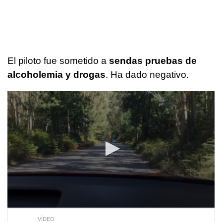
El piloto fue sometido a
sendas pruebas de
alcoholemia y drogas
. Ha dado negativo.
0
seconds
of
1
minute,
13
seconds