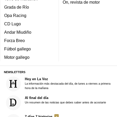
On, revista de motor
Grada de Río
Opa Racing
CD Lugo
Andar Miudiño
Forza Breo
Fútbol gallego
Motor gallego
NEWSLETTERS
Hoy en La Voz
La información más destacada del día, de lunes a viernes a primera
hora de la mañana
Al final del día
Un resumen de las noticias que debes saber antes de acostarte
7 días 7 historias