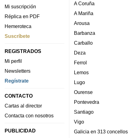
A Coruña
Mi suscripción
A Mariña
Réplica en PDF
Arousa
Hemeroteca
Barbanza
Suscríbete
Carballo
REGISTRADOS
Deza
Mi perfil
Ferrol
Newsletters
Lemos
Regístrate
Lugo
Ourense
CONTACTO
Pontevedra
Cartas al director
Santiago
Contacta con nosotros
Vigo
PUBLICIDAD
Galicia en 313 concellos