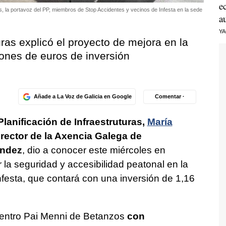
e
os, la portavoz del PP, miembros de Stop Accidentes y vecinos de Infesta en la sede
a
Y
uras explicó el proyecto de mejora en la
ones de euros de inversión
Añade a La Voz de Galicia en Google
Comentar ·
Planificación de Infraestruturas,
María
director de la Axencia Galega de
éndez
, dio a conocer este miércoles en
 la seguridad y accesibilidad peatonal en la
nfesta, que contará con una inversión de 1,16
 centro Pai Menni de Betanzos
con