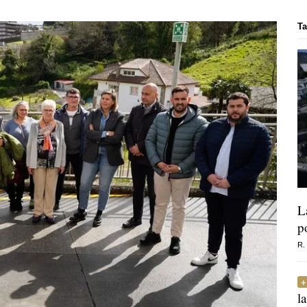
T
L
p
R.
l