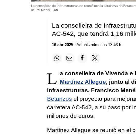
La conselleira de Infraestruturas se reunió con la alcaldesa de Betanz
de Pai Menni.
atr
La conselleira de Infraestrut
AC-542, que tendrá 1,16 mill
16 abr 2025
. Actualizado a las 13:43 h.
L
a conselleira de Vivenda e 
Martínez Allegue
, junto al 
Infraestruturas, Francisco Men
Betanzos
el proyecto para mejorar
carretera AC-542, a su paso por I
millones de euros.
Martínez Allegue se reunió en el