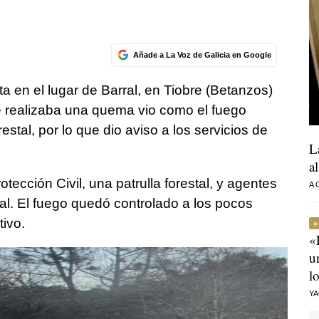
Añade a La Voz de Galicia en Google
ita en el lugar de Barral, en Tiobre (Betanzos)
ue realizaba una quema vio como el fuego
tal, por lo que dio aviso a los servicios de
L
a
tección Civil, una patrulla forestal, y agentes
A
ocal. El fuego quedó controlado a los pocos
ivo.
«
u
l
Y