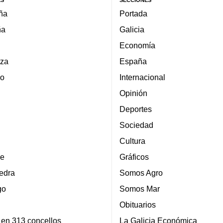
ña
Portada
ña
Galicia
Economía
za
España
lo
Internacional
Opinión
Deportes
Sociedad
Cultura
e
Gráficos
edra
Somos Agro
go
Somos Mar
Obituarios
 en 313 concellos
La Galicia Económica