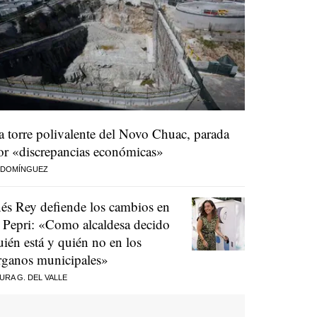
a torre polivalente del Novo Chuac, parada
or «discrepancias económicas»
 DOMÍNGUEZ
nés Rey defiende los cambios en
l Pepri: «Como alcaldesa decido
uién está y quién no en los
rganos municipales»
URA G. DEL VALLE