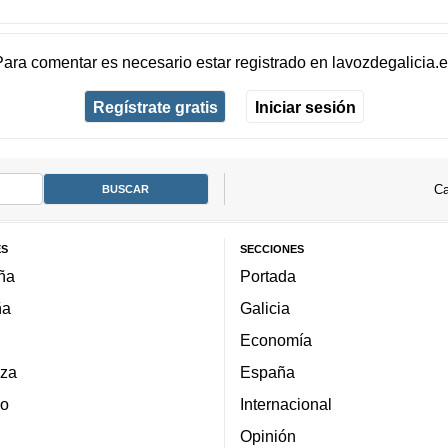
Para comentar es necesario
estar registrado
en
lavozdegalicia.
Regístrate gratis
Iniciar sesión
Ca
ES
SECCIONES
ña
Portada
ña
Galicia
Economía
za
España
lo
Internacional
Opinión