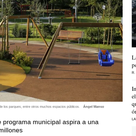
L
p
R.
I
e
q
s de los parques, entre otros muchos espacios públicos.
Ángel Manso
ó
LA
 programa municipal aspira a una
millones