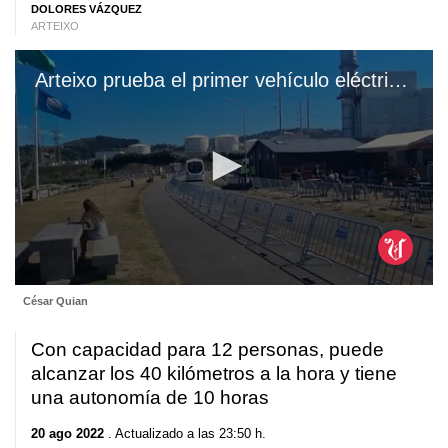
DOLORES VÁZQUEZ
ARTEIXO
Arteixo prueba el primer vehículo eléctrico y autónomo del CTAG
0
César Quian
seconds
of
1
Con capacidad para 12 personas, puede
minute,
54
alcanzar los 40 kilómetros a la hora y tiene
seconds
una autonomía de 10 horas
20 ago 2022
. Actualizado a las 23:50 h.