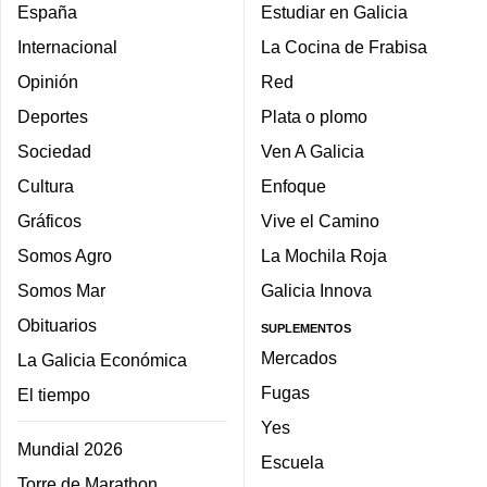
España
Estudiar en Galicia
Internacional
La Cocina de Frabisa
Opinión
Red
Deportes
Plata o plomo
Sociedad
Ven A Galicia
Cultura
Enfoque
Gráficos
Vive el Camino
Somos Agro
La Mochila Roja
Somos Mar
Galicia Innova
Obituarios
SUPLEMENTOS
Mercados
La Galicia Económica
Fugas
El tiempo
Yes
Mundial 2026
Escuela
Torre de Marathon