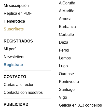
A Coruña
Mi suscripción
A Mariña
Réplica en PDF
Arousa
Hemeroteca
Barbanza
Suscríbete
Carballo
REGISTRADOS
Deza
Mi perfil
Ferrol
Newsletters
Lemos
Regístrate
Lugo
Ourense
CONTACTO
Pontevedra
Cartas al director
Santiago
Contacta con nosotros
Vigo
PUBLICIDAD
Galicia en 313 concellos