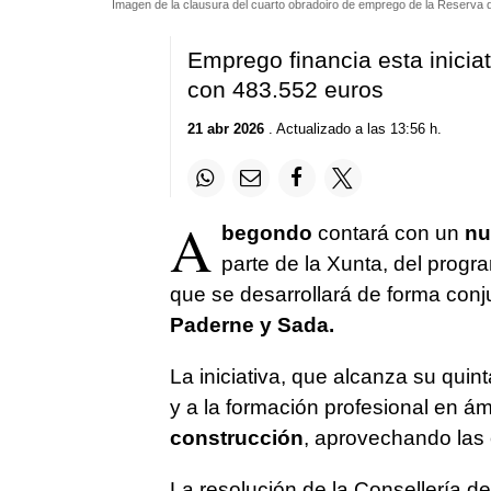
Imagen de la clausura del cuarto obradoiro de emprego de la Reserva d
Emprego financia esta inicia
con 483.552 euros
21 abr 2026
. Actualizado a las 13:56 h.
A
begondo
contará con un
nue
parte de la Xunta, del prog
que se desarrollará de forma conj
Paderne y Sada.
La iniciativa, que alcanza su quint
y a la formación profesional en á
construcción
, aprovechando las 
La resolución de la Consellería 