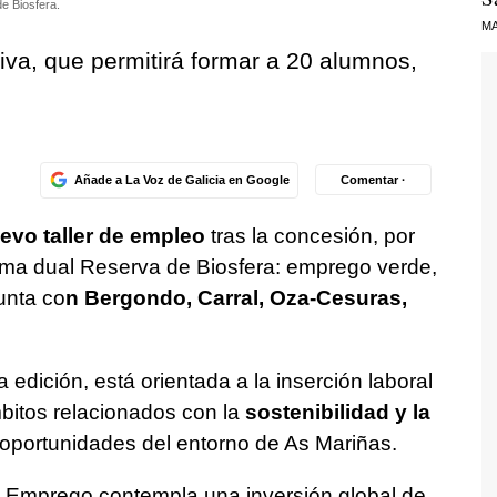
e Biosfera.
MA
tiva, que permitirá formar a 20 alumnos,
Añade a La Voz de Galicia en Google
Comentar ·
vo taller de empleo
tras la concesión, por
rama dual Reserva de Biosfera: emprego verde,
unta co
n Bergondo, Carral, Oza-Cesuras,
a edición, está orientada a la inserción laboral
mbitos relacionados con la
sostenibilidad y la
oportunidades del entorno de As Mariñas.
de Emprego contempla una inversión global de