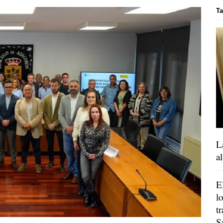
T
L
a
E
l
t
S