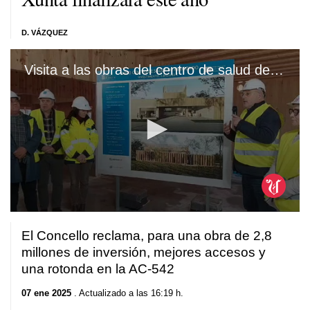
D. VÁZQUEZ
Visita a las obras del centro de salud de Abegondo
0
seconds
El Concello reclama, para una obra de 2,8
of
3
millones de inversión, mejores accesos y
minutes,
una rotonda en la AC-542
2
seconds
07 ene 2025
. Actualizado a las 16:19 h.