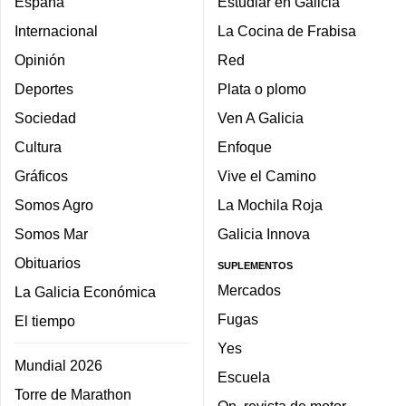
España
Estudiar en Galicia
Internacional
La Cocina de Frabisa
Opinión
Red
Deportes
Plata o plomo
Sociedad
Ven A Galicia
Cultura
Enfoque
Gráficos
Vive el Camino
Somos Agro
La Mochila Roja
Somos Mar
Galicia Innova
Obituarios
SUPLEMENTOS
Mercados
La Galicia Económica
Fugas
El tiempo
Yes
Mundial 2026
Escuela
Torre de Marathon
On, revista de motor