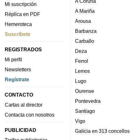
A Coruña
Mi suscripción
A Mariña
Réplica en PDF
Arousa
Hemeroteca
Barbanza
Suscríbete
Carballo
REGISTRADOS
Deza
Mi perfil
Ferrol
Newsletters
Lemos
Regístrate
Lugo
Ourense
CONTACTO
Pontevedra
Cartas al director
Santiago
Contacta con nosotros
Vigo
PUBLICIDAD
Galicia en 313 concellos