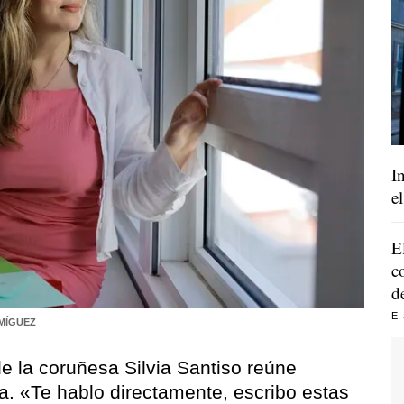
I
e
E
c
d
E.
MÍGUEZ
e la coruñesa Silvia Santiso reúne
ra. «Te hablo directamente, escribo estas