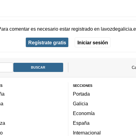
Para comentar es necesario
estar registrado
en
lavozdegalicia.
Regístrate gratis
Iniciar sesión
Ca
ES
SECCIONES
ña
Portada
ña
Galicia
Economía
za
España
lo
Internacional