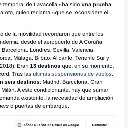
re temporal de Lavacolla «ha sido
una prueba
aroto, quien reclama «que se reconsidere el
to de la movilidad recordaron que entre los
andemia, desde el aeropuerto de A Coruña
 Barcelona, Londres, Sevilla, Valencia,
orca, Málaga, Bilbao, Alicante, Tenerife Sur y
 2018). Eran
13 destinos
que, en su momento,
cord. Tras las
últimas suspensiones de vuelos
,
n seis destinos
: Madrid, Barcelona, Gran
y Milán. A este condicionante, hay que sumar
demanda existente, la necesidad de ampliación
gers
o puertas de embarque.
Añade a La Voz de Galicia en Google
Comentar ·