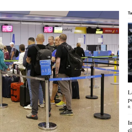
T
L
p
R.
I
e