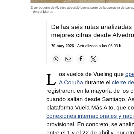
El aeropuerto de Alvedro absorbió buena parte de la operativa de Lavac
Ángel Manso
De las seis rutas analizadas
mejores cifras desde Alvedr
30 may 2026
. Actualizado a las 05:00 h.
L
os vuelos de Vueling que
ope
A Coruña
durante el
cierre d
registraron, en la mayoría de los 
cuando salían desde Santiago. Así 
plataforma Vuela Más Alto, que c
conexiones internacionales y nac
provisional. En concreto, se anal
entre el 1 y el 22 de abril y, por