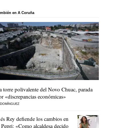
ambién en A Coruña
a torre polivalente del Novo Chuac, parada
or «discrepancias económicas»
 DOMÍNGUEZ
nés Rey defiende los cambios en
l Pepri: «Como alcaldesa decido