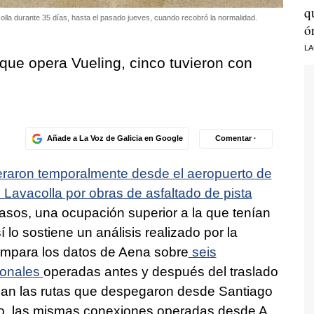
q
olla durante 35 días, hasta el pasado jueves, cuando recobró la normalidad.
ó
LA
 que opera Vueling, cinco tuvieron con
o
Añade a La Voz de Galicia en Google
Comentar ·
raron temporalmente desde el aeropuerto de
e Lavacolla por obras de asfaltado de pista
casos, una ocupación superior a la que tenían
lo sostiene un análisis realizado por la
ompara los datos de Aena sobre
seis
ionales
operadas antes y después del traslado
izan las rutas que despegaron desde Santiago
 otro, las mismas conexiones operadas desde A