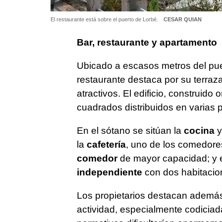
El restaurante está sobre el puerto de Lorbé.
CESAR QUIAN
Bar, restaurante y apartamento
Ubicado a escasos metros del puer
restaurante destaca por su terraz
atractivos. El edificio, construid
cuadrados distribuidos en varias p
En el sótano se sitúan la
cocina
y
la
cafetería
, uno de los comedores
comedor
de mayor capacidad; y en
independiente
con dos habitacio
Los propietarios destacan además 
actividad, especialmente codicia