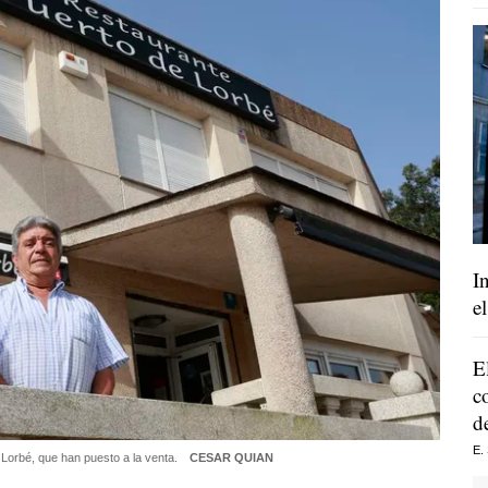
I
e
E
c
d
E.
 Lorbé, que han puesto a la venta.
CESAR QUIAN