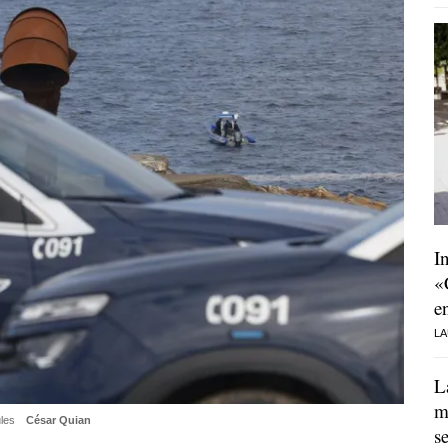
I
«
e
LA
L
m
ules
César Quian
s