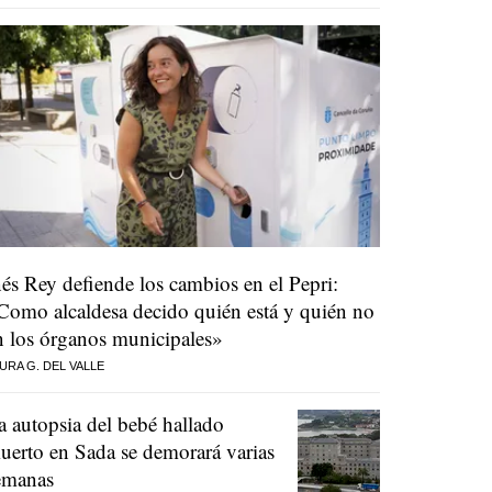
nés Rey defiende los cambios en el Pepri:
Como alcaldesa decido quién está y quién no
n los órganos municipales»
URA G. DEL VALLE
a autopsia del bebé hallado
uerto en Sada se demorará varias
emanas