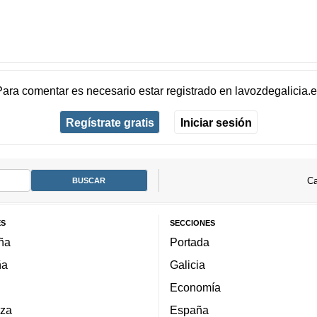
Para comentar es necesario
estar registrado
en
lavozdegalicia.
Regístrate gratis
Iniciar sesión
Ca
ES
SECCIONES
ña
Portada
ña
Galicia
Economía
za
España