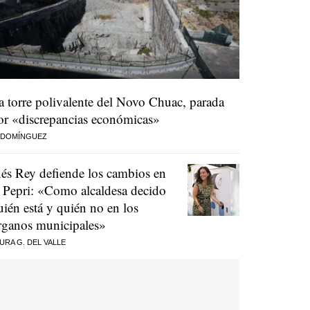
a torre polivalente del Novo Chuac, parada
or «discrepancias económicas»
 DOMÍNGUEZ
nés Rey defiende los cambios en
l Pepri: «Como alcaldesa decido
uién está y quién no en los
rganos municipales»
URA G. DEL VALLE