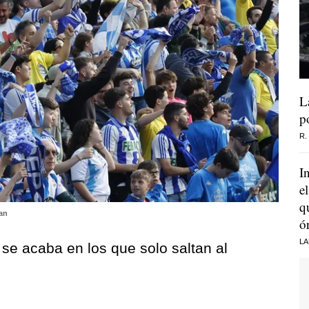
L
p
R.
I
e
q
an
ó
LA
se acaba en los que solo saltan al