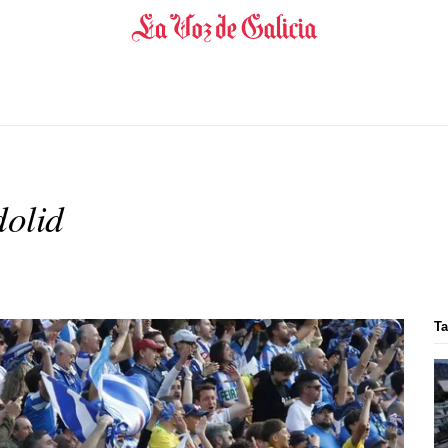
dolid
T