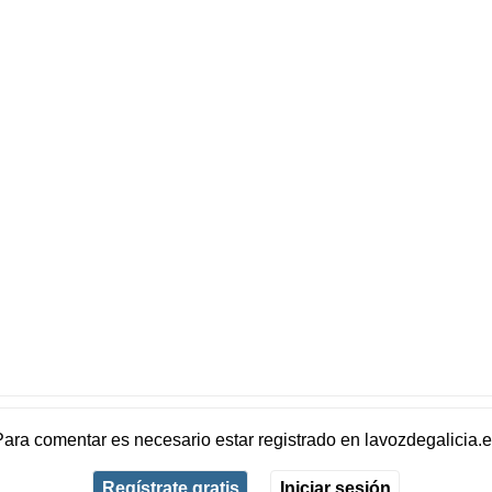
Para comentar es necesario
estar registrado
en
lavozdegalicia.
Regístrate gratis
Iniciar sesión