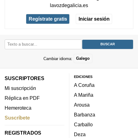
lavozdegalicia.es
Regístrate gratis
Iniciar sesión
Cambiar idioma:
Galego
EDICIONES
SUSCRIPTORES
A Coruña
Mi suscripción
A Mariña
Réplica en PDF
Arousa
Hemeroteca
Barbanza
Suscríbete
Carballo
REGISTRADOS
Deza