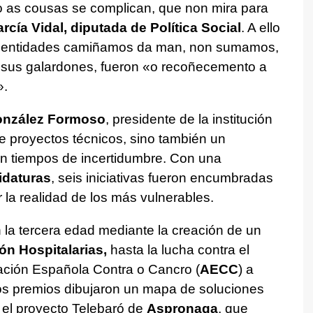
as cousas se complican, que non mira para
rcía Vidal, diputada de Política Social
. A ello
e entidades camiñamos da man, non sumamos,
y sus galardones, fueron
«o recoñecemento a
».
onzález Formoso
, presidente de la institución
 de proyectos técnicos, sino también un
n tiempos de incertidumbre. Con una
idaturas
, seis iniciativas fueron encumbradas
 la realidad de los más vulnerables.
la tercera edad mediante la creación de un
n Hospitalarias,
hasta la lucha contra el
ciación Española Contra o Cancro (
AECC
) a
os premios dibujaron un mapa de soluciones
 el proyecto Telebaró de
Aspronaga
, que