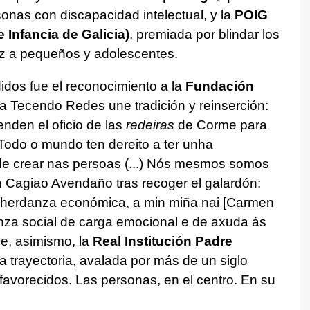
sonas con discapacidad intelectual, y la
POIG
 Infancia de Galicia)
, premiada por blindar los
oz a pequeños y adolescentes.
os fue el reconocimiento a la
Fundación
a Tecendo Redes une tradición y reinserción:
enden el oficio de las
redeiras
de Corme para
Todo o mundo ten dereito a ter unha
 de crear nas persoas (...) Nós mesmos somos
 Cagiao Avendaño tras recoger el galardón:
a herdanza económica, a min miña nai [Carmen
a social de carga emocional e de axuda ás
e, asimismo, la
Real Institución Padre
la trayectoria, avalada por más de un siglo
sfavorecidos. Las personas, en el centro. En su