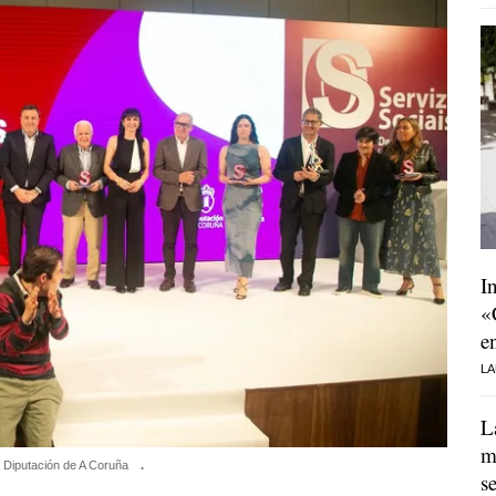
I
«
e
LA
L
m
la Diputación de A Coruña
.
s