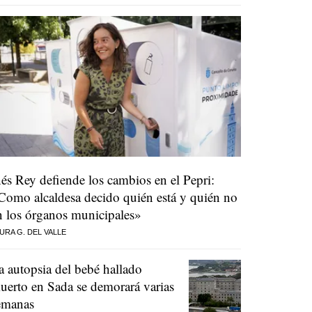
nés Rey defiende los cambios en el Pepri:
Como alcaldesa decido quién está y quién no
n los órganos municipales»
URA G. DEL VALLE
a autopsia del bebé hallado
uerto en Sada se demorará varias
emanas