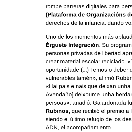
rompe barreras digitales para per
(Plataforma de Organizacións de
derechos de la infancia, dando v
Uno de los momentos más aplaudid
Érguete Integración
. Su program
personas privadas de libertad apr
crear material escolar reciclado.
«
oportunidade (...) Temos o deber
vulnerables tamén»,
afirmó Rubén
«Hai pais e nais que deixan unh
Avendaño] deixoume unha herdanz
persoas
», añadió. Galardonada fu
Rubinos,
que recibió el premio a 
siendo el último refugio de los de
ADN, el acompañamiento.