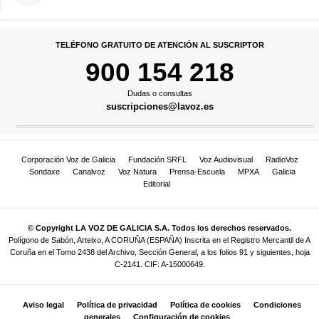
TELÉFONO GRATUITO DE ATENCIÓN AL SUSCRIPTOR
900 154 218
Dudas o consultas
suscripciones@lavoz.es
Corporación Voz de Galicia
Fundación SRFL
Voz Audiovisual
RadioVoz
Sondaxe
Canalvoz
Voz Natura
Prensa-Escuela
MPXA
Galicia
Editorial
© Copyright LA VOZ DE GALICIA S.A. Todos los derechos reservados.
Polígono de Sabón, Arteixo, A CORUÑA (ESPAÑA) Inscrita en el Registro Mercantil de A
Coruña en el Tomo 2438 del Archivo, Sección General, a los folios 91 y siguientes, hoja
C-2141. CIF: A-15000649.
Aviso legal
Política de privacidad
Política de cookies
Condiciones
generales
Configuración de cookies