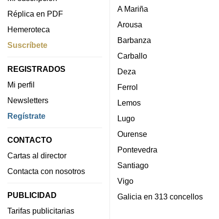
A Mariña
Réplica en PDF
Arousa
Hemeroteca
Barbanza
Suscríbete
Carballo
REGISTRADOS
Deza
Mi perfil
Ferrol
Newsletters
Lemos
Regístrate
Lugo
Ourense
CONTACTO
Pontevedra
Cartas al director
Santiago
Contacta con nosotros
Vigo
PUBLICIDAD
Galicia en 313 concellos
Tarifas publicitarias