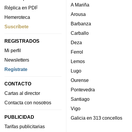
A Mariña
Réplica en PDF
Arousa
Hemeroteca
Barbanza
Suscríbete
Carballo
REGISTRADOS
Deza
Mi perfil
Ferrol
Newsletters
Lemos
Regístrate
Lugo
Ourense
CONTACTO
Pontevedra
Cartas al director
Santiago
Contacta con nosotros
Vigo
PUBLICIDAD
Galicia en 313 concellos
Tarifas publicitarias