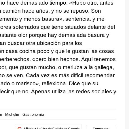
ó no hace demasiado tiempo. «Hubo otro, antes
un camión hace años, y no se repuso. Son
emento y menos basura», sentencia, y me
dores soterrados que tiene situados delante del
astante olor porque hay demasiada basura y
an buscar otra ubicación para los
en casa cocina poco y que le gustan las cosas
s berberechos, «pero bien hechos. Aquí tenemos
apor, que gustan mucho, o merluza a la gallega,
no se ven. Cada vez es más difícil recomendar
cado o marisco», reflexiona. Dice que su
ecir que no. Apenas utiliza las redes sociales y
in
Michelin
Gastronomía
Añade a La Voz de Galicia en Google
Comentar ·