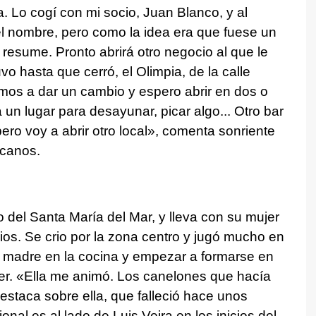
a. Lo cogí con mi socio, Juan Blanco, y al
el nombre, pero como la idea era que fuese un
resume. Pronto abrirá otro negocio al que le
o hasta que cerró, el Olimpia, de la calle
amos a dar un cambio y espero abrir en dos o
un lugar para desayunar, picar algo... Otro bar
pero voy a abrir otro local», comenta sonriente
rcanos.
 del Santa María del Mar, y lleva con su mujer
os. Se crio por la zona centro y jugó mucho en
 madre en la cocina y empezar a formarse en
ier. «Ella me animó. Los canelones que hacía
destaca sobre ella, que falleció hace unos
nal es al lado de Luis Veira en los inicios del