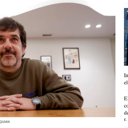
I
e
E
c
d
E.
QUIAN