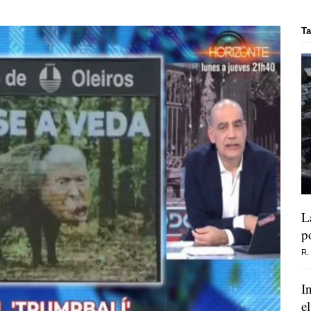
T
L
p
R.
I
e