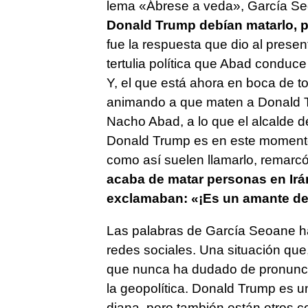
lema «
Ábrese a veda
», García S
Donald Trump debían matarlo, p
fue la respuesta que dio al prese
tertulia política que Abad conduc
Y, el que está ahora en boca de t
animando a que maten a Donald Tr
Nacho Abad, a lo que el alcalde 
Donald Trump es en este momento 
como así suelen llamarlo, remarcó
acaba de matar personas en Irá
exclamaban: «¡Es un amante de 
Las palabras de García Seoane ha
redes sociales. Una situación que,
que nunca ha dudado de pronuncia
la geopolítica. Donald Trump es u
diana, pero también están otros com