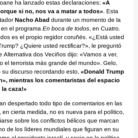
eoane ha lanzado estas declaraciones:
«A
orque si no, nos va a matar a todos»
. Esta
ntador
Nacho Abad
durante un momento de la
e en el programa
En boca de todos
, en Cuatro.
odos es el propio regidor coruñés. «¿Está usted
ump? ¿Quiere usted rectificar?», le preguntó
de
Alternativa dos Veciños
dijo: «Vamos a ver,
el terrorista más grande del mundo». Gelo,
 su discurso recordando esto,
«Donald Trump
n», mientras los comentaristas del espacio
la caza!»
n despertado todo tipo de comentarios en las
 en cierta medida, no es nueva para el político,
rse sobre los conflictos bélicos que marcan
no de los líderes mundiales que figuran en su
o el presidente israelí, y socio en la política