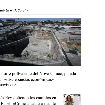
ambién en A Coruña
a torre polivalente del Novo Chuac, parada
or «discrepancias económicas»
 DOMÍNGUEZ
nés Rey defiende los cambios en
l Pepri: «Como alcaldesa decido