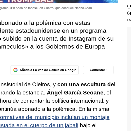
q
programa «En boca de todos», en Cuatro, que conduce Nacho Abad
ó
LA
abonado a la polémica con estas
idente estadounidense en un programa
o subido en la cuenta de Instagram de su
 «lameculos» a los Gobiernos de Europa
Añade a La Voz de Galicia en Google
Comentar ·
sistorial de Oleiros, y
con una escultura del
orando la estancia.
Ángel García Seoane
, el
hora de comentar la política internacional, y
ntinúa abonado a la polémica. En la misma
formativas del municipio incluían un montaje
stada en el cuerpo de un jabalí
bajo el