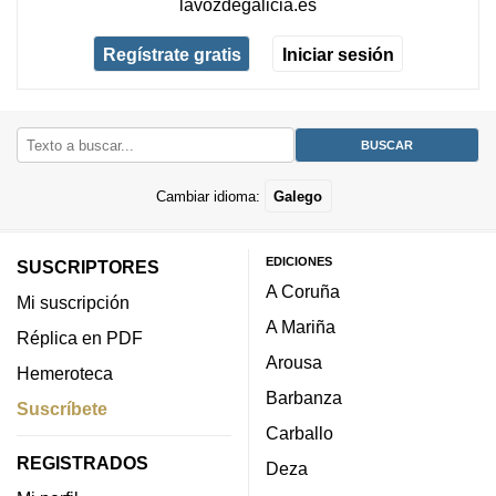
lavozdegalicia.es
Regístrate gratis
Iniciar sesión
Cambiar idioma:
Galego
EDICIONES
SUSCRIPTORES
A Coruña
Mi suscripción
A Mariña
Réplica en PDF
Arousa
Hemeroteca
Barbanza
Suscríbete
Carballo
REGISTRADOS
Deza