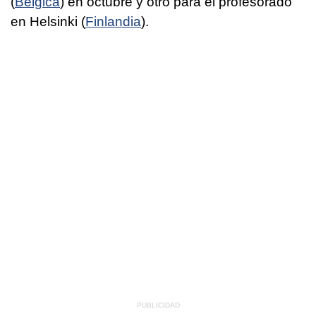
(
Bélgica
) en octubre y otro para el profesorado
en Helsinki (
Finlandia
).