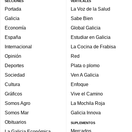
SECCIONES
VERTICALES
Portada
La Voz de la Salud
Galicia
Sabe Bien
Economía
Global Galicia
España
Estudiar en Galicia
Internacional
La Cocina de Frabisa
Opinión
Red
Deportes
Plata o plomo
Sociedad
Ven A Galicia
Cultura
Enfoque
Gráficos
Vive el Camino
Somos Agro
La Mochila Roja
Somos Mar
Galicia Innova
Obituarios
SUPLEMENTOS
Mercados
La Galicia Económica