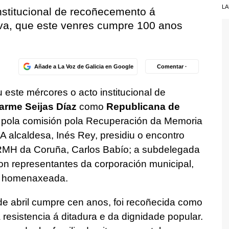
LA
institucional de recoñecemento á
va, que este venres cumpre 100 anos
Añade a La Voz de Galicia en Google
Comentar ·
 este mércores o acto institucional de
arme Seijas Díaz
como
Republicana de
da pola comisión pola Recuperación da Memoria
A alcaldesa, Inés Rey, presidiu o encontro
MH da Coruña, Carlos Babío; a subdelegada
on representantes da corporación municipal,
da homenaxeada.
de abril cumpre cen anos, foi recoñecida como
a resistencia á ditadura e da dignidade popular.