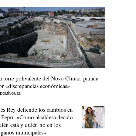
a torre polivalente del Novo Chuac, parada
or «discrepancias económicas»
 DOMÍNGUEZ
nés Rey defiende los cambios en
l Pepri: «Como alcaldesa decido
uién está y quién no en los
rganos municipales»