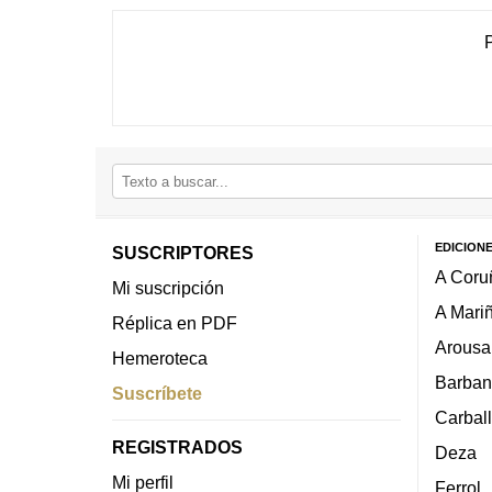
EDICION
SUSCRIPTORES
A Coru
Mi suscripción
A Mari
Réplica en PDF
Arousa
Hemeroteca
Barban
Suscríbete
Carbal
REGISTRADOS
Deza
Mi perfil
Ferrol