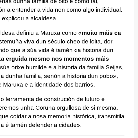
as dunha familia de oito e como tal,
n a entender a vida non como algo individual,
explicou a alcaldesa.
aldesa definiu a Maruxa como «
moito máis ca
stemuña viva dun século cheo de loita, dor,
ndo que a súa vida é tamén «a historia dun
za erguida mesmo nos momentos máis
úa orixe humilde e a historia da familia Seijas,
ia dunha familia, senón a historia dun pobo»,
 Maruxa e a identidade dos barrios.
 ferramenta de construción de futuro e
eremos unha Coruña orgullosa de si mesma,
que coidar a nosa memoria histórica, transmitila
la é tamén defender a cidade».