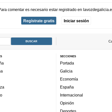
Para comentar es necesario
estar registrado
en
lavozdegalicia.
Regístrate gratis
Iniciar sesión
Ca
ES
SECCIONES
ña
Portada
ña
Galicia
Economía
za
España
lo
Internacional
Opinión
Deportes