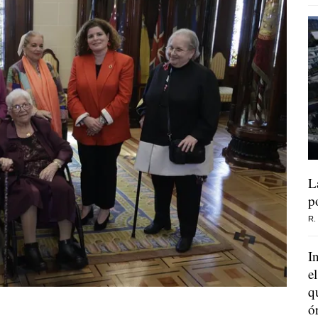
L
p
R.
I
e
q
ó