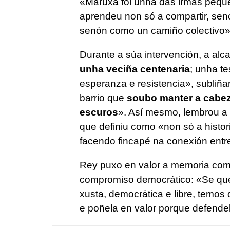
«Maruxa foi unha das irmás pequen
aprendeu non só a compartir, senó
senón como un camiño colectivo» 
Durante a súa intervención, a alc
unha veciña centenaria
; unha te
esperanza e resistencia», subliña
barrio que
soubo manter a cabe
escuros
». Así mesmo, lembrou a s
que definiu como «non só a histor
facendo fincapé na conexión entre
Rey puxo en valor a memoria como
compromiso democrático: «Se qu
xusta, democrática e libre, temos 
e poñela en valor porque defende