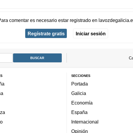
Para comentar es necesario
estar registrado
en
lavozdegalicia.
Regístrate gratis
Iniciar sesión
Ca
ES
SECCIONES
ña
Portada
ña
Galicia
Economía
za
España
lo
Internacional
Opinión