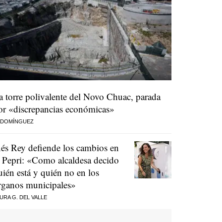
a torre polivalente del Novo Chuac, parada
or «discrepancias económicas»
 DOMÍNGUEZ
nés Rey defiende los cambios en
l Pepri: «Como alcaldesa decido
uién está y quién no en los
rganos municipales»
URA G. DEL VALLE