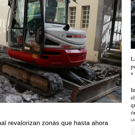
L
p
R.
I
e
q
ó
LA
nal revalorizan zonas que hasta ahora