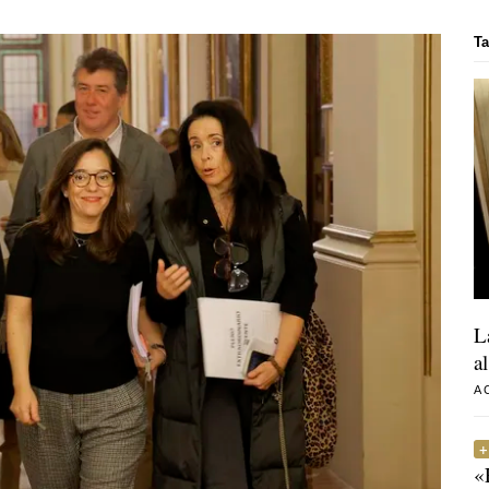
T
L
a
A
«