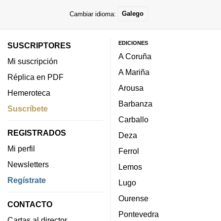
Cambiar idioma:
Galego
EDICIONES
SUSCRIPTORES
A Coruña
Mi suscripción
A Mariña
Réplica en PDF
Arousa
Hemeroteca
Barbanza
Suscríbete
Carballo
REGISTRADOS
Deza
Mi perfil
Ferrol
Newsletters
Lemos
Regístrate
Lugo
Ourense
CONTACTO
Pontevedra
Cartas al director