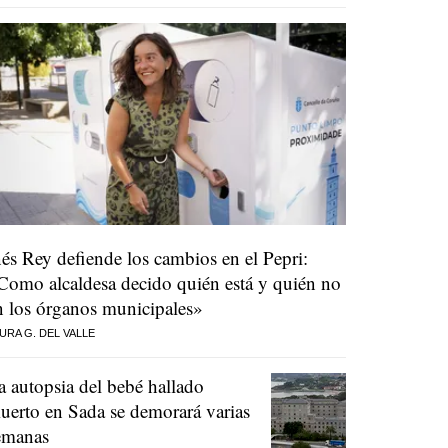
nés Rey defiende los cambios en el Pepri:
Como alcaldesa decido quién está y quién no
n los órganos municipales»
URA G. DEL VALLE
a autopsia del bebé hallado
uerto en Sada se demorará varias
emanas