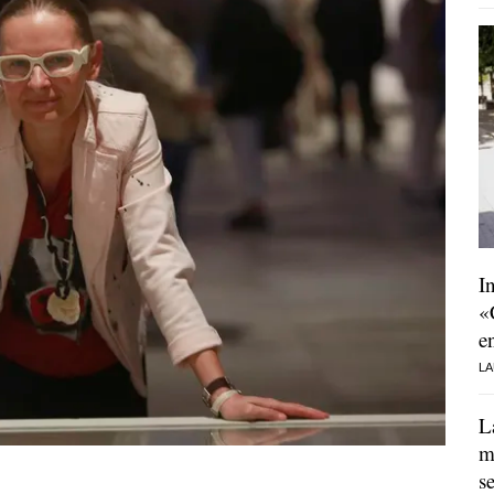
I
«
e
LA
L
m
s