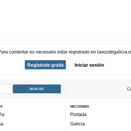
Para comentar es necesario
estar registrado
en
lavozdegalicia.
Regístrate gratis
Iniciar sesión
Ca
ES
SECCIONES
ña
Portada
ña
Galicia