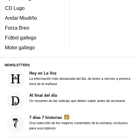
CD Lugo
Andar Miudiño
Forza Breo
Fútbol gallego
Motor gallego
NEWSLETTERS
Hoy en La Voz
La información más destacada del día, de lunes a viernes a primera
hora de la mañana
Al final del día
Un resumen de las noticias que debes saber antes de acostarte
7 días 7 historias
Una selección de los mejores contenidos de la semana, exclusiva
para suscriptores