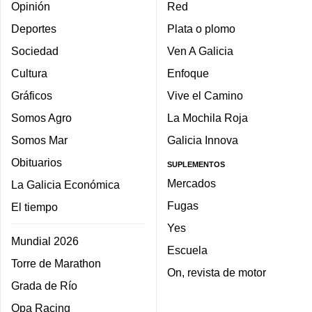
Opinión
Red
Deportes
Plata o plomo
Sociedad
Ven A Galicia
Cultura
Enfoque
Gráficos
Vive el Camino
Somos Agro
La Mochila Roja
Somos Mar
Galicia Innova
Obituarios
SUPLEMENTOS
Mercados
La Galicia Económica
Fugas
El tiempo
Yes
Mundial 2026
Escuela
Torre de Marathon
On, revista de motor
Grada de Río
Opa Racing