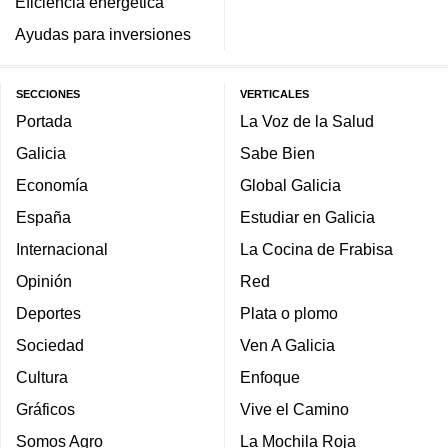
Eficiencia energética
Ayudas para inversiones
SECCIONES
VERTICALES
Portada
La Voz de la Salud
Galicia
Sabe Bien
Economía
Global Galicia
España
Estudiar en Galicia
Internacional
La Cocina de Frabisa
Opinión
Red
Deportes
Plata o plomo
Sociedad
Ven A Galicia
Cultura
Enfoque
Gráficos
Vive el Camino
Somos Agro
La Mochila Roja