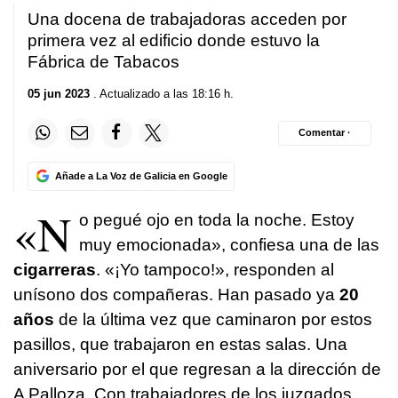
2
Una docena de trabajadoras acceden por
minutes,
59
primera vez al edificio donde estuvo la
seconds
Fábrica de Tabacos
05 jun 2023
. Actualizado a las 18:16 h.
Comentar ·
Añade a La Voz de Galicia en Google
«N
o pegué ojo en toda la noche. Estoy
muy emocionada», confiesa una de las
cigarreras
. «¡Yo tampoco!», responden al
unísono dos compañeras. Han pasado ya
20
años
de la última vez que caminaron por estos
pasillos, que trabajaron en estas salas. Una
aniversario por el que regresan a la dirección de
A Palloza. Con trabajadores de los juzgados