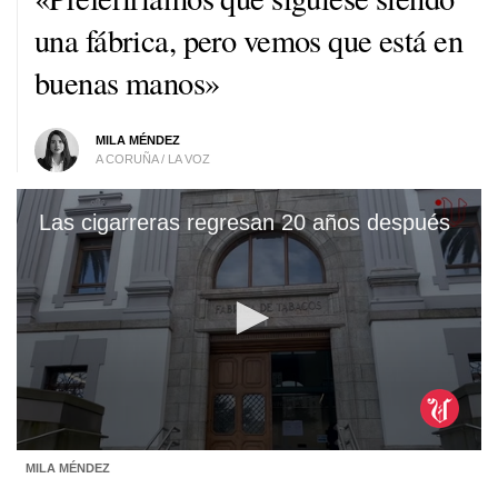
una fábrica, pero vemos que está en
buenas manos»
MILA MÉNDEZ
A CORUÑA / LA VOZ
Las cigarreras regresan 20 años después
0
MILA MÉNDEZ
seconds
of