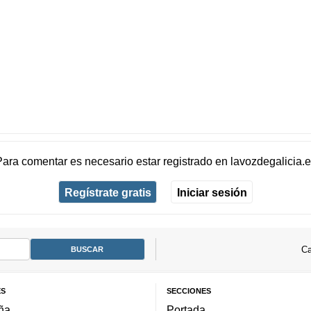
Para comentar es necesario
estar registrado
en
lavozdegalicia.
Regístrate gratis
Iniciar sesión
Ca
ES
SECCIONES
ña
Portada