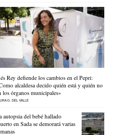
nés Rey defiende los cambios en el Pepri:
Como alcaldesa decido quién está y quién no
n los órganos municipales»
URA G. DEL VALLE
a autopsia del bebé hallado
uerto en Sada se demorará varias
emanas