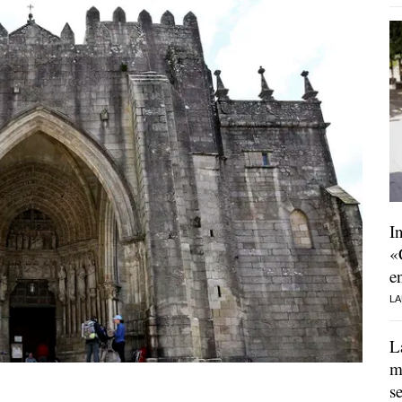
I
«
e
LA
L
m
s