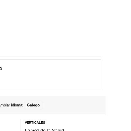
es
mbiar idioma:
Galego
VERTICALES
La Voz de la Salud