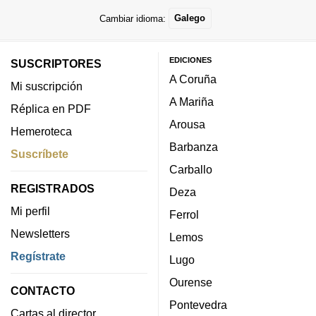
Cambiar idioma:
Galego
EDICIONES
SUSCRIPTORES
A Coruña
Mi suscripción
A Mariña
Réplica en PDF
Arousa
Hemeroteca
Barbanza
Suscríbete
Carballo
REGISTRADOS
Deza
Mi perfil
Ferrol
Newsletters
Lemos
Regístrate
Lugo
Ourense
CONTACTO
Pontevedra
Cartas al director