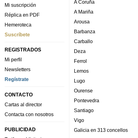
A Coruña
Mi suscripción
A Mariña
Réplica en PDF
Arousa
Hemeroteca
Barbanza
Suscríbete
Carballo
REGISTRADOS
Deza
Mi perfil
Ferrol
Newsletters
Lemos
Regístrate
Lugo
Ourense
CONTACTO
Pontevedra
Cartas al director
Santiago
Contacta con nosotros
Vigo
PUBLICIDAD
Galicia en 313 concellos