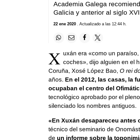
Academia Galega recomienda
Galicia y anterior al siglo XVI
22 ene 2020
. Actualizado a las 12:44 h.
X
uxán era «
como un paraíso, o
coches
», dijo alguien en el
Coruña, Xosé López Bao,
O rei d
años.
En el 2012, las casas, la 
ocupaban el centro del Ofimáti
tecnológico aprobado por el pleno
silenciado los nombres antiguos.
«
En Xuxán desapareceu antes o
técnico del seminario de Onomást
de
un informe sobre la toponimi