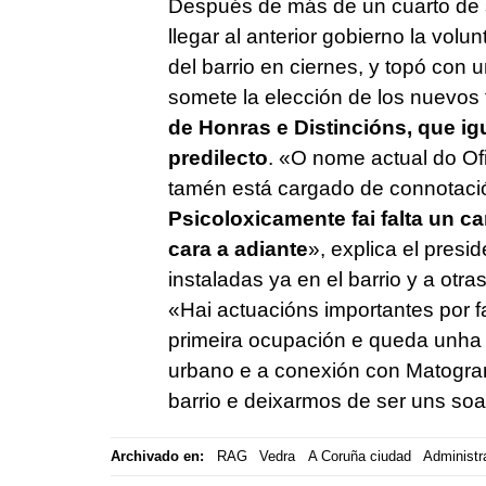
Después de más de un cuarto de 
llegar al anterior gobierno la vol
del barrio en ciernes, y topó con
somete la elección de los nuevos 
de Honras e Distincións, que ig
predilecto
. «O nome actual do Of
tamén está cargado de connotaci
Psicoloxicamente fai falta un 
cara a adiante
», explica el presi
instaladas ya en el barrio y a otr
«Hai actuacións importantes por f
primeira ocupación e queda unha f
urbano e a conexión con Matogrand
barrio e deixarmos de ser uns soa
Archivado en:
RAG
Vedra
A Coruña ciudad
Administr