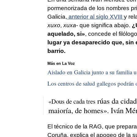
pormenorizada de los nombres pri
Galicia,
anterior al siglo XVIII
y re
xuxo
,
xuxa
- que significa abajo.
¿
aquelado, si
»
, concede el filólog
lugar ya desaparecido que, sin
barrio.
Más en La Voz
Aislado en Galicia junto a su familia u
Los centros de salud gallegos podrán o
rúas da cidad
«Dous de cada tres
maioría, de homes». Iván M
El técnico de la RAG, que prepara
Coruña, explica el apogeo de la su