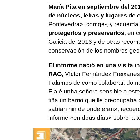
María Pita en septiembre del 20
de núcleos, leiras y lugares
de e
Pontevedra
», corrige-, y recuerda
protegerlos y preservarlos
, en 
Galicia del 2016 y de otras reco
conservación de los nombres geog
El informe nació en una visita in
RAG,
Víctor Fernández Freixanes, 
Falamos de como colaborar, do no
Ela é unha señora sensible a est
tiña un barrio que lle preocupaba
sabían nin de onde eran
», recuer
informe «
en dous días
» sobre la t