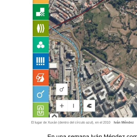
El lugar de Xuxán (dentro del círculo azul), en el 2010
Iván Méndez
En una semana Iván Méndez compl