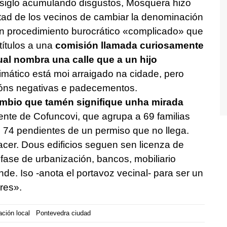
siglo acumulando disgustos, Mosquera hizo
untad de los vecinos de cambiar la denominación
 un procedimiento burocrático «complicado» que
títulos a una
comisión llamada curiosamente
ual nombra una calle que a un hijo
imático está moi arraigado na cidade, pero
óns negativas e padecementos.
cambio que tamén signifique unha mirada
dente de Cofuncovi, que agrupa a 69 familias
as 74 pendientes de un permiso que no llega.
acer. Dous edificios seguen sen licenza de
ase de urbanización, bancos, mobiliario
e. Iso -anota el portavoz vecinal- para ser un
res».
ación local
Pontevedra ciudad