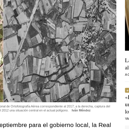
L
a
A
«
u
l de Ortofotografía Aérea correspondiente al 2017; a la derecha, captura del
l
012 una situación central en el actual polígono.
Iván Méndez
Y
eptiembre para el gobierno local, la Real