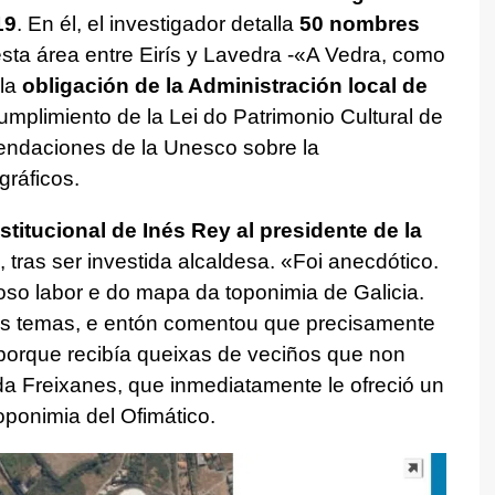
19
. En él, el investigador detalla
50 nombres
sta área entre Eirís y Lavedra -«
A Vedra, como
 la
obligación de la Administración local de
cumplimiento de la Lei do Patrimonio Cultural de
mendaciones de la Unesco sobre la
ráficos.
stitucional de Inés Rey al presidente de la
tras ser investida alcaldesa. «
Foi anecdótico.
so labor e do mapa da toponimia de Galicia.
es temas, e entón comentou que precisamente
 porque recibía queixas de veciños que non
da Freixanes, que inmediatamente le ofreció un
oponimia del Ofimático.