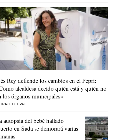
nés Rey defiende los cambios en el Pepri:
Como alcaldesa decido quién está y quién no
n los órganos municipales»
URA G. DEL VALLE
a autopsia del bebé hallado
uerto en Sada se demorará varias
emanas