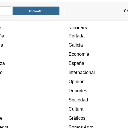
Ca
ES
SECCIONES
ña
Portada
ña
Galicia
Economía
za
España
lo
Internacional
Opinión
Deportes
Sociedad
Cultura
e
Gráficos
edra
Somos Agro