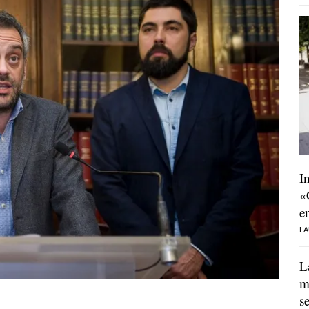
I
«
e
LA
L
m
s