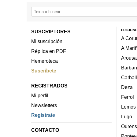
EDICION
SUSCRIPTORES
A Coru
Mi suscripción
A Mari
Réplica en PDF
Arousa
Hemeroteca
Barban
Suscríbete
Carbal
REGISTRADOS
Deza
Mi perfil
Ferrol
Newsletters
Lemos
Regístrate
Lugo
Ourens
CONTACTO
Pontev