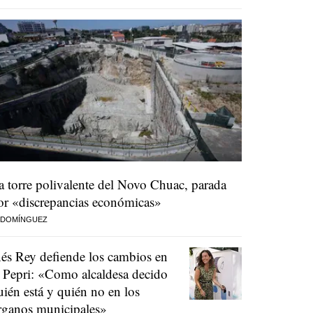
a torre polivalente del Novo Chuac, parada
or «discrepancias económicas»
 DOMÍNGUEZ
nés Rey defiende los cambios en
l Pepri: «Como alcaldesa decido
uién está y quién no en los
rganos municipales»