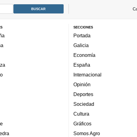
Ca
ES
SECCIONES
ña
Portada
ña
Galicia
Economía
za
España
lo
Internacional
Opinión
Deportes
Sociedad
Cultura
e
Gráficos
edra
Somos Agro