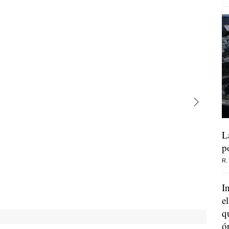
L
p
R.
I
e
q
ó