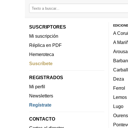
EDICION
SUSCRIPTORES
A Coru
Mi suscripción
A Mari
Réplica en PDF
Arousa
Hemeroteca
Barban
Suscríbete
Carbal
REGISTRADOS
Deza
Mi perfil
Ferrol
Newsletters
Lemos
Regístrate
Lugo
Ourens
CONTACTO
Pontev