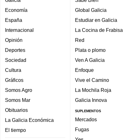
Galicia
Sabe Bien
Economía
Global Galicia
España
Estudiar en Galicia
Internacional
La Cocina de Frabisa
Opinión
Red
Deportes
Plata o plomo
Sociedad
Ven A Galicia
Cultura
Enfoque
Gráficos
Vive el Camino
Somos Agro
La Mochila Roja
Somos Mar
Galicia Innova
Obituarios
SUPLEMENTOS
Mercados
La Galicia Económica
Fugas
El tiempo
Yes